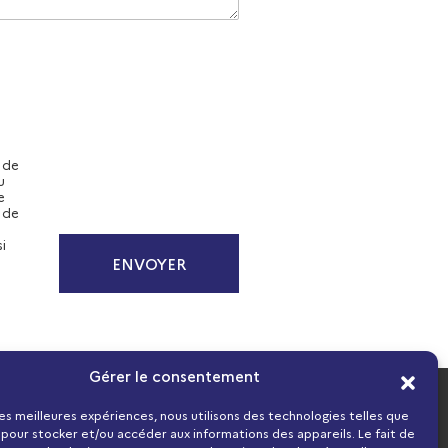
s de
u
e
 de
i
ENVOYER
Gérer le consentement
Mentions légales
 les meilleures expériences, nous utilisons des technologies telles que
 pour stocker et/ou accéder aux informations des appareils. Le fait de
olitique de cookies