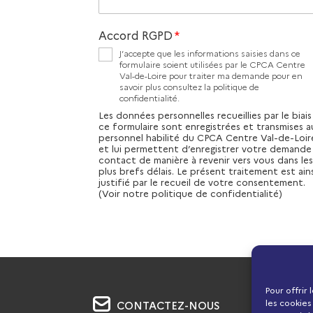
Accord RGPD
*
J’accepte que les informations saisies dans ce
formulaire soient utilisées par le CPCA Centre
Val-de-Loire pour traiter ma demande pour en
savoir plus consultez la politique de
confidentialité.
Les données personnelles recueillies par le biai
ce formulaire sont enregistrées et transmises a
personnel habilité du CPCA Centre Val-de-Loir
et lui permettent d’enregistrer votre demande
contact de manière à revenir vers vous dans les
plus brefs délais. Le présent traitement est ains
justifié par le recueil de votre consentement.
(Voir notre politique de confidentialité)
Pour offrir
les cookies
CONTACTEZ-NOUS
P